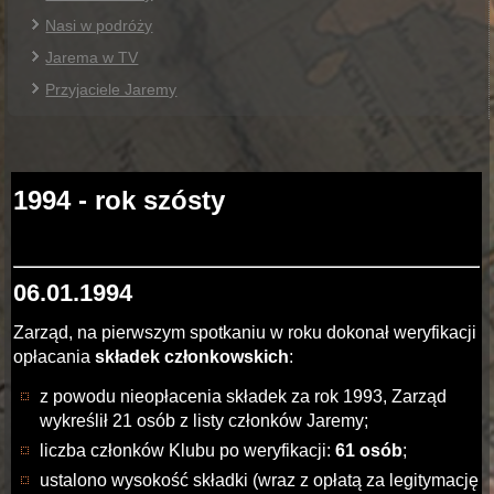
Nasi w podróży
Jarema w TV
Przyjaciele Jaremy
1994 - rok szósty
06.01.1994
Zarząd, na pierwszym spotkaniu w roku dokonał weryfikacji
opłacania
składek członkowskich
:
z powodu nieopłacenia składek za rok 1993, Zarząd
wykreślił 21 osób z listy członków Jaremy;
liczba członków Klubu po weryfikacji:
61 osób
;
ustalono wysokość składki (wraz z opłatą za legitymację