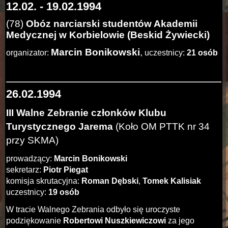
12.02. - 19.02.1994
(78)
Obóz narciarski studentów Akademii
Medycznej w Korbielowie (Beskid Żywiecki)
Marcin Bonikowski
,
organizator:
uczestnicy:
21 osób
26.02.1994
III Walne Zebranie członków Klubu
Turystycznego Jarema
(Koło OM PTTK nr 34
przy SKMA)
prowadzący:
Marcin Bonikowski
sekretarz:
Piotr Piegat
komisja skrutacyjna:
Roman Dębski
,
Tomek Kalisiak
uczestnicy:
19 osób
W tracie Walnego Zebrania odbyło się uroczyste
podziękowanie
Robertowi Nuszkiewiczowi
za jego