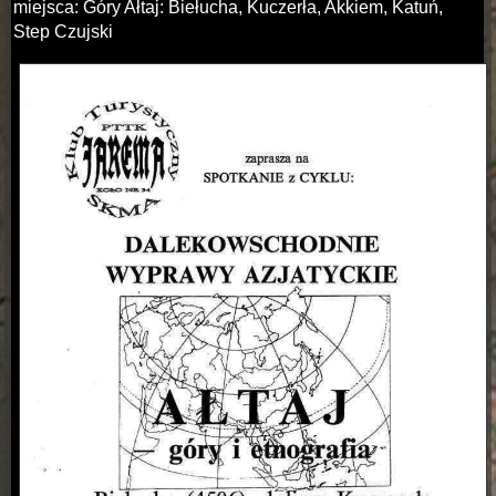
miejsca: Góry Ałtaj: Biełucha, Kuczerła, Akkiem, Katuń,
Step Czujski