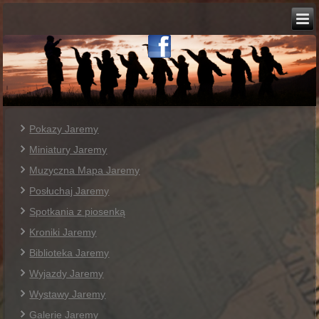
Pokazy Jaremy
Miniatury Jaremy
Muzyczna Mapa Jaremy
Posłuchaj Jaremy
Spotkania z piosenką
Kroniki Jaremy
Biblioteka Jaremy
Wyjazdy Jaremy
Wystawy Jaremy
Galerie Jaremy