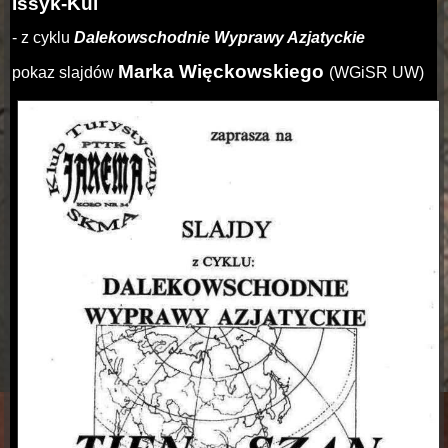
Issyk-Kul
- z cyklu
Dalekowschodnie Wyprawy Azjatyckie
Marka Więckowskiego
pokaz slajdów
(WGiSR UW)