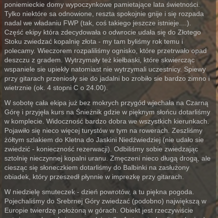
poniemieckie domy wypoczynkowe pamietające lata świetności.
Tylko niektóre sa odnowione, reszta spokojnie gnije i się rozpada
nadal we władaniu FWP (tak, coś takiego jeszcze istnieje....).
Część ekipy która zdecydowała o odwrocie udała się do Złotego
Stoku zwiedzać kopalnię złota - my tam byliśmy rok temu i
polecamy. Wieczorem rozpaliliśmy ognisko, które przetrwało opad
deszczu z gradem. Wytrzymały też kiełbaski, które skwiercząc
wspaniele sie upiekły natomiast nie wytrzymali uczestnicy. Spiewy
przy gitarach przeniosły sie do jadalni bo zrobiło sie bardzo zimno i
wietrznie (ok. 4 stopni C o 24.00).
W sobotę cała ekipa już bez mokrych przygód wjechała na Czarną
Górę i przyjęła kurs na Śnieżnik gdzie w pięknym słońcu dotarliśmy
w komplecie. Widoczność bardzo dobra we wszystkich kierunkach.
Pojawiło się nieco więcej turystów w tym na rowerach. Zeszliśmy
żółtym szlakiem do Kletna do Jaskini Niedźwiedziej (nie udało sie
zwiedzić - konieczność rezerwacji). Odbiliśmy sobie zwiedzając
sztolnię nieczynnej kopalni uranu. Zmęczeni nieco długą drogą, ale
ciesząc się słoneczkiem dotarliśmy do Balbinki na zasłużony
obiadek, który przeszedł płynnie w imprezkę przy gitarach.
W niedzielę smuteczek - dzień powrotów, a tu piękna pogoda.
Pojechaliśmy do Srebrnej Góry zwiedzać (podobno) największą w
Europie twierdzę położoną w górach. Obiekt jest rzeczywiście