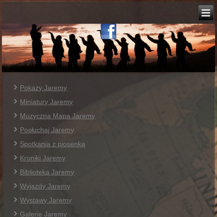
Pokazy Jaremy
Miniatury Jaremy
Muzyczna Mapa Jaremy
Posłuchaj Jaremy
Spotkania z piosenką
Kroniki Jaremy
Biblioteka Jaremy
Wyjazdy Jaremy
Wystawy Jaremy
Galerie Jaremy