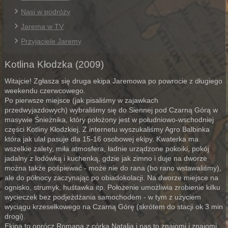
Nasi w podróży
Jarema w TV
Przyjaciele Jaremy
Kotlina Kłodzka (2009)
Witajcie! Zgłasza się druga ekipa Jaremowa po powrocie z długiego
weekendu czerwcowego.
Po pierwsze miejsce (jak pisaliśmy w zajawkach
przedwyjazdowych) wybraliśmy się do Siennej pod Czarną Górą w
masywie Śnieżnika, który położony jest w południowo-wschodniej
części Kotliny Kłodzkiej. Z internetu wyszukaliśmy Agro Balbinka
która jak ulał pasuje dla 15-16 osobowej ekipy. Kwaterka ma
wszelkie zalety, miła atmosfera, ładnie urządzone pokoiki, pokój
jadalny z lodówką i kuchenką, gdzie jak zimno i duje na dworze
można także pośpiewać - może nie do rana (bo rano wstawaliśmy),
ale do północy zaczynając po obiadokolacji. Na dworze miejsce na
ognisko, strumyk, huśtawka itp. Położenie umożliwia zrobienie kilku
wycieczek bez podjeżdżania samochodem - w tym z użyciem
wyciągu krzesełkowego na Czarną Górę (skrótem do stacji ok 3 min
drogi).
Ekipa to oprócz Romana z córką Natalią i nas to znajomi i znajomi