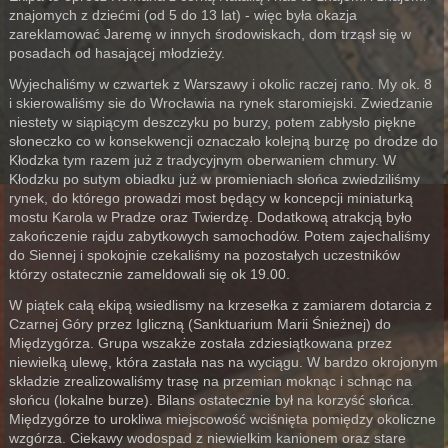
znajomych z dziećmi (od 5 do 13 lat) - więc była okazja
zareklamować Jaremę w innych środowiskach, dom trząsł się w
posadach od hasającej młodzieży.
Wyjechaliśmy w czwartek z Warszawy i okolic raczej rano. My ok. 8
i skierowaliśmy sie do Wrocławia na rynek staromiejski. Zwiedzanie
niestety w siąpiącym deszczyku po burzy, potem zabłysło piękne
słoneczko co w konsekwencji oznaczało kolejną burzę po drodze do
Kłodzka tym razem już z tradycyjnym oberwaniem chmury. W
Kłodzku po sutym obiadku już w promieniach słońca zwiedziliśmy
rynek, do którego prowadzi most będący w koncepcji miniaturką
mostu Karola w Pradze oraz Twierdzę. Dodatkową atrakcją było
zakończenie rajdu zabytkowych samochodów. Potem zajechaliśmy
do Siennej i spokojnie czekaliśmy na pozostałych uczestników
którzy ostatecznie zameldowali się ok 19.00.
W piątek całą ekipą wsiedlismy na krzesełka z zamiarem dotarcia z
Czarnej Góry przez Igliczną (Sanktuarium Marii Śnieżnej) do
Międzygórza. Grupa wszakże została zdziesiątkowana przez
niewielką ulewę, która zastała nas na wyciągu. W bardzo okrojonym
składzie zrealizowaliśmy trasę na przemian moknąc i schnąc na
słońcu (lokalne burze). Bilans ostatecznie był na korzyść słońca.
Międzygórze to urokliwa miejscowość wciśnięta pomiędzy okoliczne
wzgórza. Ciekawy wodospad z niewielkim kanionem oraz stare