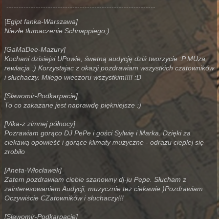
-------------------------------------------------------------
[
Egipt fanka-Warszawa]
Niezłe tłumaczenie Schnappiego;)
[GaMaDee-Mazury]
Kochani dzisiejsi UPowie, śwetną audycję dziś tworzycie :P MUza,
rewlacja :) Korzystajac z okazji pozdrawiam wszystkich czatowników
i słuchaczy. Miłego wieczoru wszystkim!!!! :D
[Sławomir-Podkarpacie]
To co zakazane jest naprawdę piękniejsze :)
[Vika-z zimnej północy]
Pozrawiam gorąco DJ PePe i gości Sylwię i Marka. Dzięki za
ciekawą opowieść i gorące klimaty muzyczne - odrazu cieplej się
zrobiło
[Aneta-Włocławek]
Zatem pozdrawiam ciebie szanowny dj-ju Pepe. Słucham z
zainteresowaniem Audycji, muzycznie też ciekawie:)Pozdrawiam
Oczywiście CZatowników i słuchaczy!!!
[Sławomir-Podkarpacie]