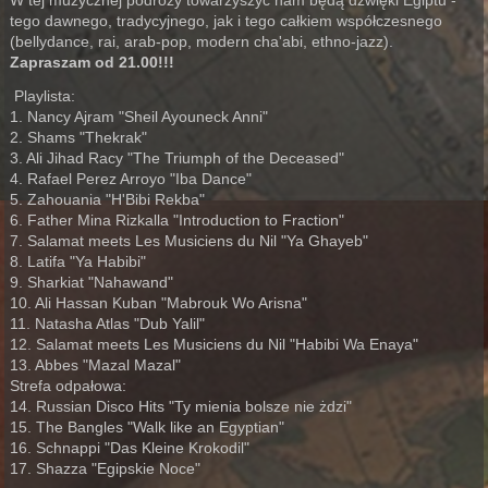
W tej muzycznej podróży towarzyszyć nam będą dźwięki Egiptu -
tego dawnego, tradycyjnego, jak i tego całkiem współczesnego
(bellydance, rai, arab-pop, modern cha'abi, ethno-jazz).
Zapraszam od 21.00!!!
Playlista:
1. Nancy Ajram "Sheil Ayouneck Anni"
2. Shams "Thekrak"
3. Ali Jihad Racy "The Triumph of the Deceased"
4. Rafael Perez Arroyo "Iba Dance"
5. Zahouania "H'Bibi Rekba"
6. Father Mina Rizkalla "Introduction to Fraction"
7. Salamat meets Les Musiciens du Nil "Ya Ghayeb"
8. Latifa "Ya Habibi"
9. Sharkiat "Nahawand"
10. Ali Hassan Kuban "Mabrouk Wo Arisna"
11. Natasha Atlas "Dub Yalil"
12. Salamat meets Les Musiciens du Nil "Habibi Wa Enaya"
13. Abbes "Mazal Mazal"
Strefa odpałowa:
14. Russian Disco Hits "Ty mienia bolsze nie żdzi"
15. The Bangles "Walk like an Egyptian"
16. Schnappi "Das Kleine Krokodil"
17. Shazza "Egipskie Noce"