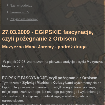
Nasi w podróży
Jarema w TV
Przyjaciele Jaremy
27.03.2009 - EGIPSKIE fascynacje,
czyli pożegnanie z Orbisem
Muzyczna Mapa Jaremy - podróż druga
W piątek 27.03, zapraszam na pierwszą audycję z cyklu
Muzyczna
Mapa Jaremy
EGIPSKIE FASCYNACJE, czyli pożegnanie z Orbisem
Sylwią i Markiem Kulczykami
Tym razem z
wybierzemy się do
Egiptu. Tego wszystkim znanego: zabytkowego i turystycznego;
miejskiego i zatłoczonego; jak też tego pustynnego i wyludnionego;
starożytnego, koptyjskiego, nubijskiego, arabskiego, ale też
europejskiego.