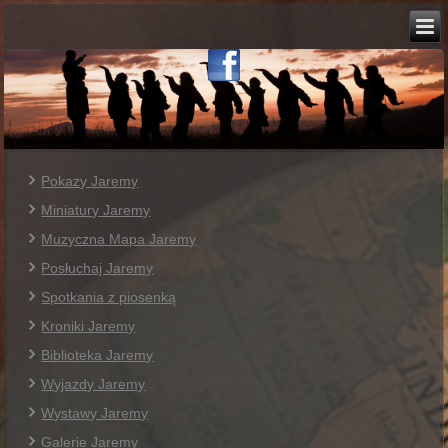
Pokazy Jaremy
Miniatury Jaremy
Muzyczna Mapa Jaremy
Posłuchaj Jaremy
Spotkania z piosenką
Kroniki Jaremy
Biblioteka Jaremy
Wyjazdy Jaremy
Wystawy Jaremy
Galerie Jaremy