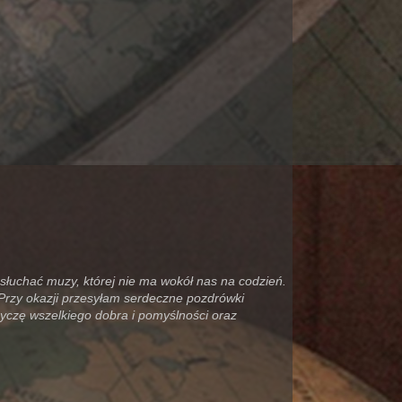
osłuchać muzy, której nie ma wokół nas na codzień.
) Przy okazji przesyłam serdeczne pozdrówki
yczę wszelkiego dobra i pomyślności oraz