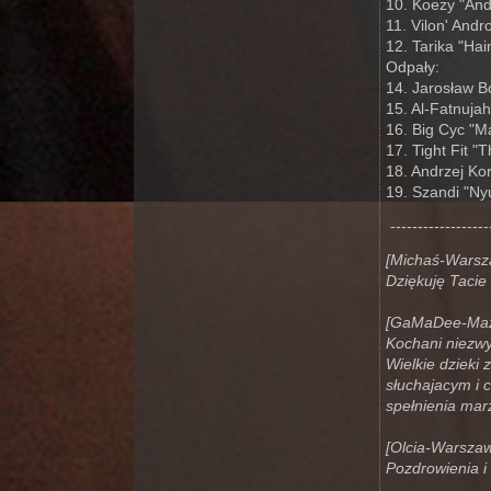
10. Koezy "An
11. Vilon' And
12. Tarika "Hai
Odpały:
14. Jarosław B
15. Al-Fatnujah 
16. Big Cyc "
17. Tight Fit "
18. Andrzej Kor
19. Szandi "Ny
------------------
[Michaś-Warsz
Dziękuję Taci
[GaMaDee-Maz
Kochani niezwy
Wielkie dzieki
słuchajacym i 
spełnienia mar
[Olcia-Warsza
Pozdrowienia i