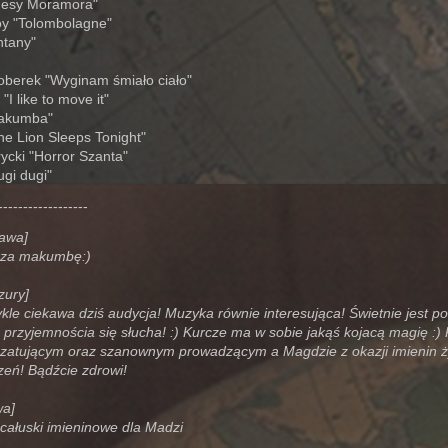
desy Moramora"
roy "Tolombolagne"
ntany"
oberek "Wyginam śmiało ciało"
"I like to move it"
Makumba"
The Lion Sleeps Tonight"
ycki "Horror Szanta"
ugi dugi"
------------------
awa]
e za makumbę:)
ury]
kle ciekawa dziś audycja! Muzyka równie interesująca! Świetnie jest p
 z przyjemnościa się słucha! :) Kurcze ma w sobie jakąś kojacą magię :
czatującym oraz szanownym prowadzącym a Magdzie z okazji imienin ż
zeń! Bądźcie zdrowi!
wa]
 całuski imieninowe dla Madzi