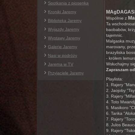
Spotkania z piosenką
Kroniki Jaremy
MAgDAGASKAR
Ma
Wspólnie z
Biblioteka Jaremy
Ta wschodnioaf
Wyjazdy Jaremy
baobabów, krzyż
tajemnic.
Wystawy Jaremy
Malgaska muzyk
Galerie Jaremy
marovany, prze
brazyliska bos
Nasi w podróży
- królem lemur
Wsłuchajmy się
Jarema w TV
Zapraszam od
Przyjaciele Jaremy
Playlista:
1. Rajery "Man
2. Jaojoby "Ts
3. Rajery "Mifa
4. Toto Mwandja
5. Masikoro "Ch
6. Tarika "Alok
7. Rajery "Toro
8. Julos Beauc
9. Rajery "Tsiki