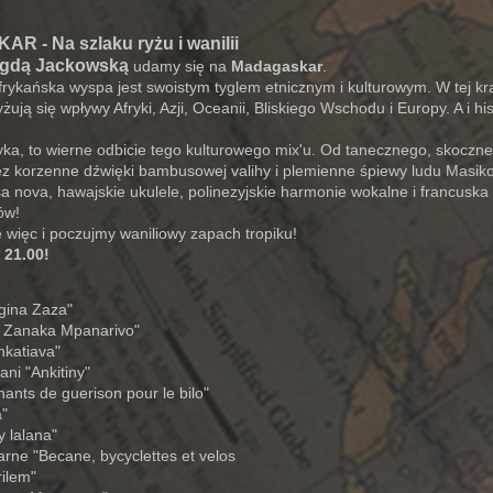
 - Na szlaku ryżu i wanilii
gdą Jackowską
udamy się na
Madagaskar
.
rykańska wyspa jest swoistym tyglem etnicznym i kulturowym. W tej kr
ują się wpływy Afryki, Azji, Oceanii, Bliskiego Wschodu i Europy. A i hi
a, to wierne odbicie tego kulturowego mix'u. Od tanecznego, skoczne
z korzenne dźwięki bambusowej valihy i plemienne śpiewy ludu Masikoro
sa nova, hawajskie ukulele, polinezyjskie harmonie wokalne i francusk
ów!
 więc i poczujmy waniliowy zapach tropiku!
 21.00!
gina Zaza"
y Zanaka Mpanarivo"
nkatiava"
ni "Ankitiny"
ants de guerison pour le bilo"
a"
y lalana"
arne "Becane, bycyclettes et velos
rilem"