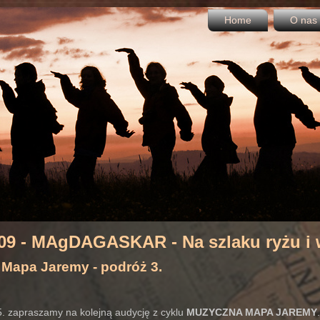
Home
O nas
009 - MAgDAGASKAR - Na szlaku ryżu i w
Mapa Jaremy - podróż 3.
. zapraszamy na kolejną audycję z cyklu
MUZYCZNA MAPA JAREMY
.