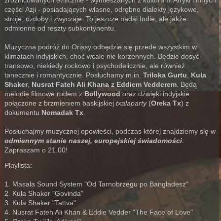
zróżnicowanych etnicznie - wymieszanych z kulturami Afryki i innych
części Azji - posiadających własne, odrębne dialekty językowe,
stroje, ozdoby i zwyczaje. To jeszcze nadal Indie, ale jakże
odmienne od reszty subkontynentu.
Muzyczna podróż do Orissy odbędzie się przede wszystkim w
klimatach indyjskich, choć wcale nie korzennych. Będzie dosyć
transowo, niekiedy rockowo i psychodelicznie, ale również
tanecznie i romantycznie. Posłuchamy m.in.
Triloka Gurtu
,
Kula
Shaker
,
Nusrat Fateh Ali Khana z Eddiem Vedderem
. Będą
melodie filmowe rodem z
Bollywood
oraz dźwięki indyjskie
połączone z brzmieniem baskijskiej
txalaparty
(
Oreka Tx
) z
dokumentu
Nomadak Tx
.
Posłuchajmy muzycznej opowieści, podczas której znajdziemy się w
odmiennym stanie naszej, europejskiej świadomości
.
Zapraszam o 21.00!
Playlista:
1. Masala Sound System "Od Tarnobrzegu po Bangladesz"
2. Kula Shaker "Govinda"
3. Kula Shaker "Tattva"
4. Nusrat Fateh Ali Khan & Eddie Vedder "The Face of Love"