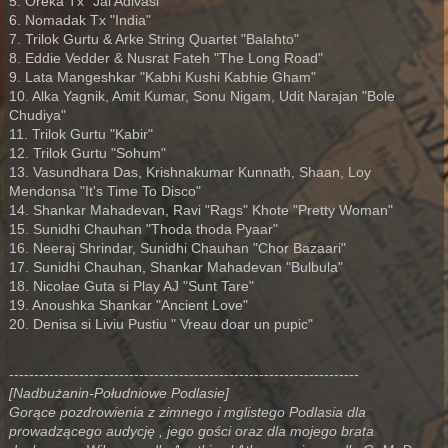
5. Oreka Tx "Jai Adivasi"
6. Nomadak Tx "India"
7. Trilok Gurtu & Arke String Quartet "Balahto"
8. Eddie Vedder & Nusrat Fateh "The Long Road"
9. Lata Mangeshkar "Kabhi Kushi Kabhie Gham"
10. Alka Yagnik, Amit Kumar, Sonu Nigam, Udit Narajan "Bole
Chudiya"
11. Trilok Gurtu "Kabir"
12. Trilok Gurtu "Sohum"
13. Vasundhara Das, Krishnakumar Kunnath, Shaan, Loy
Mendonsa "It's Time To Disco"
14. Shankar Mahadevan, Ravi "Rags" Khote "Pretty Woman"
15. Sunidhi Chauhan "Thoda thoda Pyaar"
16. Neeraj Shrindar, Sunidhi Chauhan "Chor Bazaari"
17. Sunidhi Chauhan, Shankar Mahadevan "Bulbula"
18. Nicolae Guta si Play AJ "Sunt Tare"
19. Anoushka Shankar "Ancient Love"
20. Denisa si Liviu Pustiu " Vreau doar un pupic"
----------------------------------------------------------------------
[Nadbużanin-Południowe Podlasie]
Gorące pozdrowienia z zimnego i mglistego Podlasia dla
prowadzącego audycję , jego gości oraz dla mojego brata