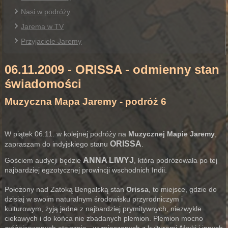
Nasi w podróży
Jarema w TV
Przyjaciele Jaremy
06.11.2009 - ORISSA - odmienny stan
świadomości
Muzyczna Mapa Jaremy - podróż 6
W piątek 06.11. w kolejnej podróży na
Muzycznej Mapie Jaremy
,
ORISSA
zapraszam do indyjskiego stanu
.
ANNA LIWYJ
Gościem audycji będzie
, która podróżowała po tej
najbardziej egzotycznej prowincji wschodnich Indii.
Położony nad Zatoką Bengalską stan
Orissa
, to miejsce, gdzie do
dzisiaj w swoim naturalnym środowisku przyrodniczym i
kulturowym, żyją jedne z najbardziej prymitywnych, niezwykle
ciekawych i do końca nie zbadanych plemion. Plemion mocno