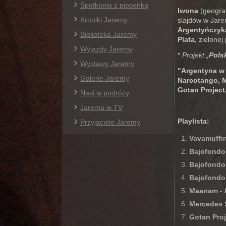
Spotkania z piosenką
Iwona
(geograf
Kroniki Jaremy
slajdów w Jarem
Argentyńczyk
Biblioteka Jaremy
Plata
, zielonej
Wyjazdy Jaremy
*
Projekt „
Pols
Wystawy Jaremy
"Argentyna w 
Galerie Jaremy
Narcotango, M
Gotan Project
Nasi w podróży
Jarema w TV
Playlista:
Przyjaciele Jaremy
Vavamuffi
Bajofondo
Bajofondo 
Bajofondo 
Maanam -
Mercedes 
Gotan Proj