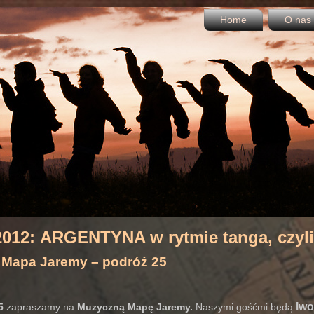
Home
O nas
2012:
ARGENTYNA w rytmie tanga, czyl
Mapa Jaremy – podróż 25
Iwo
5
zapraszamy na
Muzyczną Mapę Jaremy.
Naszymi gośćmi będą