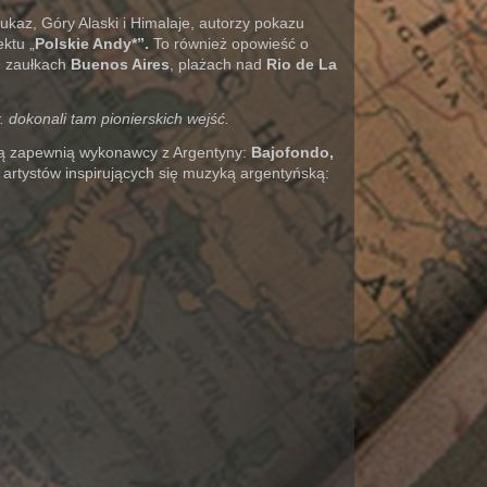
aukaz, Góry Alaski i Himalaje, autorzy pokazu
ktu „
Polskie Andy*”.
To również opowieść o
h zaułkach
Buenos Aires
, plażach nad
Rio de La
. dokonali tam pionierskich wejść.
zną zapewnią wykonawcy z Argentyny:
Bajofondo,
 artystów inspirujących się muzyką argentyńską: