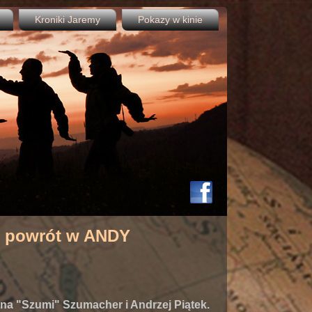
Kroniki Jaremy
Pokazy w kinie
i powrót w ANDY
na "Szumi" Szumacher i Andrzej Piątek.