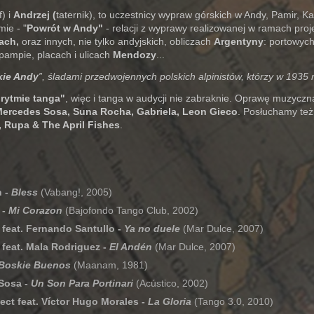
) i
Andrzej
(
taternik), to uczestnicy wypraw górskich w Andy, Pamir, K
ie - "
Powrót w Andy"
- relacji z wyprawy realizowanej w ramach proje
ach,
oraz innych, nie tylko andyjskich, obliczach
Argentyny
: portowyc
 pampie, placach i ulicach
Mendozy
...
kie Andy
”, śladami przedwojennych polskich alpinistów, którzy w 1935 r
rytmie tanga"
, więc i tanga w audycji nie zabraknie. Oprawę muzyc
ercedes Sosa, Suna Rocha, Gabriela, Leon Gieco
. Posłuchamy też
, Rupa & The April Fishes
.
n -
Bless
(Vabang!, 2005)
 -
Mi Corazon
(Bajofondo Tango Club, 2002)
feat. Fernando Santullo -
Ya no duele
(Mar Dulce, 2007)
feat. Mala Rodriguez -
El Andén
(Mar Dulce, 2007)
Boskie Buenos
(Maanam, 1981)
Sosa -
Un Son Para Portinari
(Acústico, 2002)
ect feat. Víctor Hugo Morales -
La Gloria
(Tango 3.0, 2010)