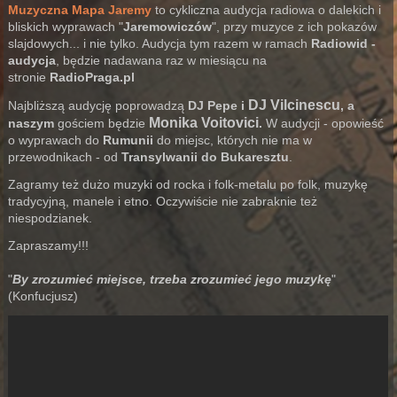
Muzyczna Mapa Jaremy
to cykliczna audycja radiowa o dalekich i
bliskich wyprawach "
Jaremowiczów
", przy muzyce z ich pokazów
slajdowych... i nie tylko. Audycja tym razem w ramach
Radiowid -
audycja
, będzie nadawana raz w miesiącu na
stronie
RadioPraga.pl
DJ Vilcinescu
Najbliższą audycję poprowadzą
DJ Pepe i
, a
Monika Voitovici
naszym
gościem będzie
.
W audycji - opowieść
o wyprawach do
Rumunii
do miejsc, których nie ma w
przewodnikach - od
Transylwanii do Bukaresztu
.
Zagramy też dużo muzyki od rocka i folk-metalu po folk, muzykę
tradycyjną, manele i etno. Oczywiście nie zabraknie też
niespodzianek.
Zapraszamy!!!
"
By zrozumieć miejsce, trzeba zrozumieć jego muzykę
"
(Konfucjusz)