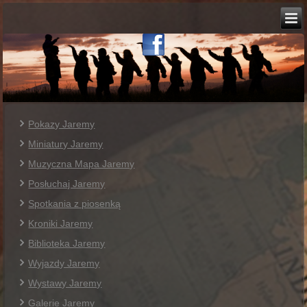
Pokazy Jaremy
Miniatury Jaremy
Muzyczna Mapa Jaremy
Posłuchaj Jaremy
Spotkania z piosenką
Kroniki Jaremy
Biblioteka Jaremy
Wyjazdy Jaremy
Wystawy Jaremy
Galerie Jaremy