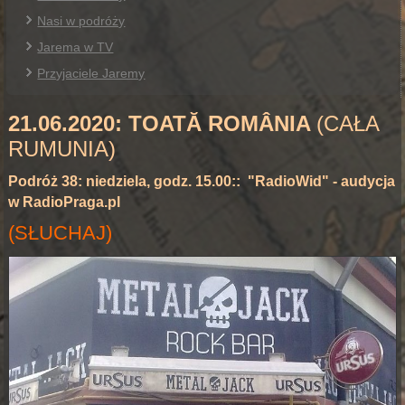
Nasi w podróży
Jarema w TV
Przyjaciele Jaremy
21.06.2020:
TOATĂ ROMÂNIA
(CAŁA
RUMUNIA)
Podróż 38: niedziela, godz. 15.00:: "RadioWid" - audycja
w RadioPraga.pl
(SŁUCHAJ)