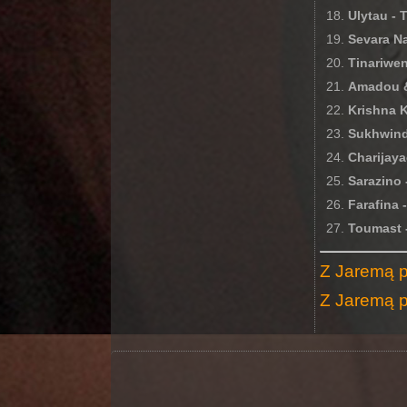
Ulytau - 
Sevara Na
Tinariwe
Amadou &
Krishna 
Sukhwind
Charijay
Sarazino 
Farafina
Toumast 
Z Jaremą p
Z Jaremą p