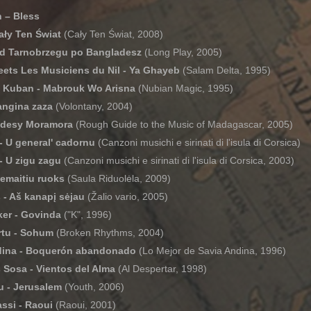
 – Bless
ały Ten Świat
(Cały Ten Świat, 2008)
Od Tarnobrzegu po Bangladesz
(Long Play, 2005)
eets Les Musiciens du Nil - Ya Ghayeb
(Salam Delta, 1995)
n Kuban - Mabrouk Wo Arisna
(Nubian Magic, 1995)
angina zaza
(Volontany, 2004)
ndesy Moramora
(Rough Guide to the Music of Madagascar, 2005)
- U general' cadornu
(Canzoni musichi e sirinati di l'isula di Corsica)
- U zigu zagu
(Canzoni musichi e sirinati di l'isula di Corsica, 2003)
Žemaitiu ruoks
(Saula Riduolėla, 2009)
s - Aš kanapį sėjau
(Žalio vario, 2005)
ker - Govinda
("K", 1996)
rtu - Sohum
(Broken Rhythms, 2004)
dina - Boquerón abandonado
(Lo Mejor de Savia Andina, 1996)
Sosa - Vientos del Alma
(Al Despertar, 1998)
u - Jerusalem
(Youth, 2006)
ssi - Raoui
(Raoui, 2001)