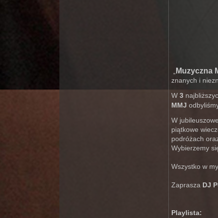
Muzyczna 
„
znanych i niez
W
3
najbliższy
MMJ
odbyliśmy
W jubileuszowe
piątkowe wiec
podróżach oraz
Wybierzemy się
Wszystko w my
Zaprasza
DJ P
Playlista: