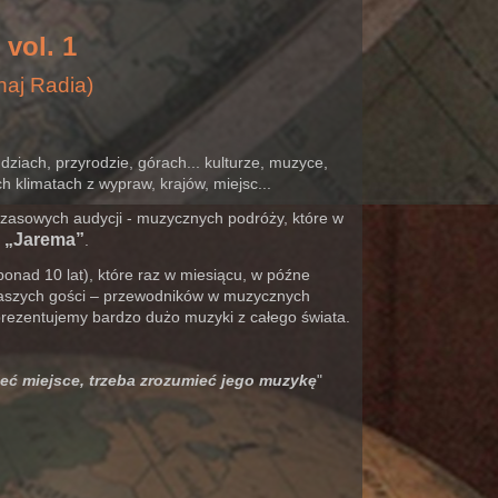
vol. 1
haj Radia)
dziach, przyrodzie, górach... kulturze, muzyce,
 klimatach z wypraw, krajów, miejsc...
zasowych audycji - muzycznych podróży, które w
 „Jarema”
.
ponad 10 lat), które raz w miesiącu, w późne
aszych gości – przewodników w muzycznych
aprezentujemy bardzo dużo muzyki z całego świata.
eć miejsce, trzeba zrozumieć jego muzykę
"