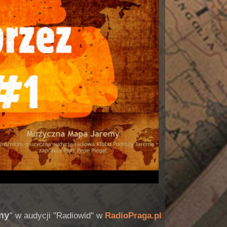
my
” w audycji "Radiowid" w
RadioPraga.pl