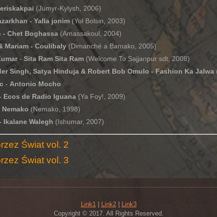
Teriskakpai
(Jumyr-Kylysh, 2006)
zarkhan - Yalla jonim
(Yol Bolsin, 2003)
n - Chet Boghassa
(Amassakoul, 2004)
 Mariam - Coulibaly
(Dimanché a Bamako, 2005)
Kumar
-
Sita Ram Sita Ram
(Welcome To Sajjanpur sdt, 2008)
er Singh, Satya Hinduja & Robert Bob Omulo - Fashion Ka Jalwa
ac
-
Antonio Mocho
- Ecos de Radio Iguana
(Ya Foy!, 2009)
 - Nemako
(Nemako, 1998)
- Ikalane Walegh
(Ishumar, 2007)
rzez Świat vol. 2
rzez Świat vol. 3
Link1
|
Link2
|
Link3
Copyright © 2017. All Rights Reserved.