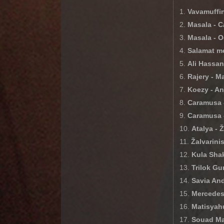
Vavamuffin
Masala - C
Masala - 
Salamat m
Ali Hassa
Rajery - M
Koezy - A
Caramusa 
Caramusa 
Atalya - 
Žalvarini
Kula Sha
Trilok Gu
Savia An
Mercedes 
Matisyah
Souad Ma