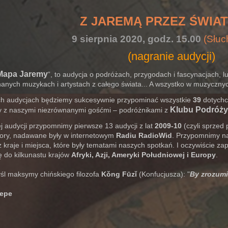
Z JAREMĄ PRZEZ ŚWIAT 
9 sierpnia 2020, godz.
15.00
(Słuc
(nagranie audycji)
Mapa Jaremy
”, to audycja o podróżach, przygodach i fascynacjach, lu
nanych muzykach i artystach z całego świata... A wszystko w muzycznych
ch audycjach będziemy sukcesywnie przypominać wszystkie
39
dotychc
Klubu Podróży
 z naszymi niezrównanymi gośćmi – podróżnikami z
j audycji przypomnimy pierwsze 13 audycji z lat
2009-10
(czyli sprzed 
zory, nadawane były w internetowym
Radiu RadioWid
. Przypomnimy n
 kraje i miejsca, które były tematami naszych spotkań. I oczywiście z
 do kilkunastu krajów
Afryki, Azji, Ameryki Południowej i Europy
.
śl maksymy chińskiego filozofa
Kǒng Fūzǐ
(Konfucjusza): "
By zrozumi
epe