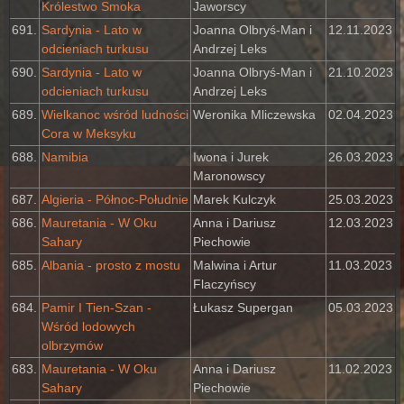
Królestwo Smoka
Jaworscy
691.
Sardynia - Lato w
Joanna Olbryś-Man i
12.11.2023
odcieniach turkusu
Andrzej Leks
690.
Sardynia - Lato w
Joanna Olbryś-Man i
21.10.2023
odcieniach turkusu
Andrzej Leks
689.
Wielkanoc wśród ludności
Weronika Mliczewska
02.04.2023
Cora w Meksyku
688.
Namibia
Iwona i Jurek
26.03.2023
Maronowscy
687.
Algieria - Północ-Południe
Marek Kulczyk
25.03.2023
686.
Mauretania - W Oku
Anna i Dariusz
12.03.2023
Sahary
Piechowie
685.
Albania - prosto z mostu
Malwina i Artur
11.03.2023
Flaczyńscy
684.
Pamir I Tien-Szan -
Łukasz Supergan
05.03.2023
Wśród lodowych
olbrzymów
683.
Mauretania - W Oku
Anna i Dariusz
11.02.2023
Sahary
Piechowie