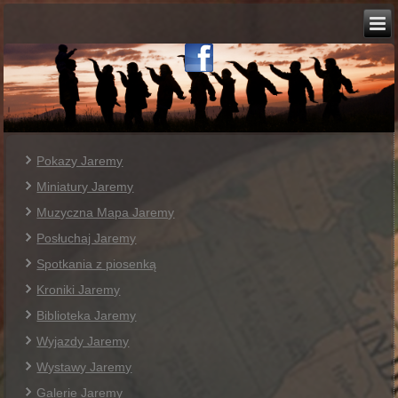
Pokazy Jaremy
Miniatury Jaremy
Muzyczna Mapa Jaremy
Posłuchaj Jaremy
Spotkania z piosenką
Kroniki Jaremy
Biblioteka Jaremy
Wyjazdy Jaremy
Wystawy Jaremy
Galerie Jaremy