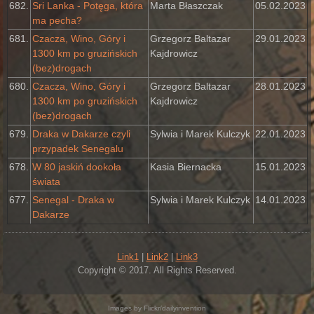
682.
Sri Lanka - Potęga, która
Marta Błaszczak
05.02.2023
ma pecha?
681.
Czacza, Wino, Góry i
Grzegorz Baltazar
29.01.2023
1300 km po gruzińskich
Kajdrowicz
(bez)drogach
680.
Czacza, Wino, Góry i
Grzegorz Baltazar
28.01.2023
1300 km po gruzińskich
Kajdrowicz
(bez)drogach
679.
Draka w Dakarze czyli
Sylwia i Marek Kulczyk
22.01.2023
przypadek Senegalu
678.
W 80 jaskiń dookoła
Kasia Biernacka
15.01.2023
świata
677.
Senegal - Draka w
Sylwia i Marek Kulczyk
14.01.2023
Dakarze
Link1
|
Link2
|
Link3
Copyright © 2017. All Rights Reserved.
Images by Flickr/dailyinvention