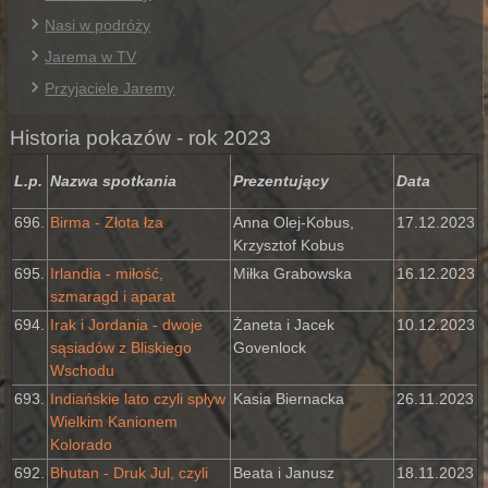
Nasi w podróży
Jarema w TV
Przyjaciele Jaremy
Historia pokazów - rok 2023
L.p.
Nazwa spotkania
Prezentujący
Data
696.
Birma - Złota łza
Anna Olej-Kobus,
17.12.2023
Krzysztof Kobus
695.
Irlandia - miłość,
Miłka Grabowska
16.12.2023
szmaragd i aparat
694.
Irak i Jordania - dwoje
Żaneta i Jacek
10.12.2023
sąsiadów z Bliskiego
Govenlock
Wschodu
693.
Indiańskie lato czyli spływ
Kasia Biernacka
26.11.2023
Wielkim Kanionem
Kolorado
692.
Bhutan - Druk Jul, czyli
Beata i Janusz
18.11.2023