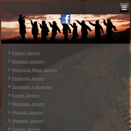
Pokazy Jaremy
Miniatury Jaremy
Muzyczna Mapa Jaremy
Posłuchaj Jaremy
Spotkania z piosenką
Kroniki Jaremy
Biblioteka Jaremy
Wyjazdy Jaremy
Wystawy Jaremy
Galerie Jaremy