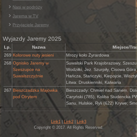
Nasi w podróży
Jarema w TV
Przyjaciele Jaremy
Wyjazdy Jaremy 2025
Lp.
Nazwa
Miejsce/Tra
269
Kolorowe nuty jesieni
Mrozy koło Żyrardowa
268
Ognisko Jaremy w
Suwalski Park Krajobrazowy, Szeszu
Szeszupce na
Wodziłki, Jez. Szurpiły, Cisowa Góra 
Suwalszczyźnie
Hańcza, Stańczyki, Kiepojcie, Wiszty
Litwa: Druskienniki, Kalwaria
267
Bieszczadzka Majówka
Bieszczady: Chmiel nad Sanem, Doli
pod Otrytem
Caryński (785), Koliba Studencka PW
Sanu, Hulskie, Ryli (622) Krywe; Smo
Link1
|
Link2
|
Link3
Copyright © 2017. All Rights Reserved.