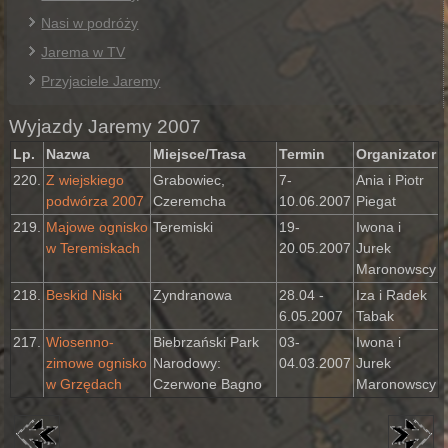
Nasi w podróży
Jarema w TV
Przyjaciele Jaremy
Wyjazdy Jaremy 2007
Lp.
Nazwa
Miejsce/Trasa
Termin
Organizator
220.
Z wiejskiego
Grabowiec,
7-
Ania i Piotr
podwórza 2007
Czeremcha
10.06.2007
Piegat
219.
Majowe ognisko
Teremiski
19-
Iwona i
w Teremiskach
20.05.2007
Jurek
Maronowscy
218.
Beskid Niski
Zyndranowa
28.04 -
Iza i Radek
6.05.2007
Tabak
217.
Wiosenno-
Biebrzański Park
03-
Iwona i
zimowe ognisko
Narodowy:
04.03.2007
Jurek
w Grzędach
Czerwone Bagno
Maronowscy