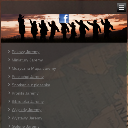
Pokazy Jaremy
Miniatury Jaremy
Muzyczna Mapa Jaremy
Posłuchaj Jaremy
Spotkania z piosenką
Kroniki Jaremy
Biblioteka Jaremy
Wyjazdy Jaremy
Wystawy Jaremy
Galerie Jaremy