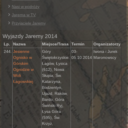
Nasi w podróży
Jarema w TV
Przyjaciele Jaremy
Wyjazdy Jaremy 2014
Lp.
Nazwa
Miejsce/Trasa
Termin
Organizatorzy
244.
Jesienne
Góry
03-
Iwona i Jurek
Ognisko w
Świętokrzyskie:
05.10.2014
Maronowscy
Górskim
Łagów, Łysica
Ogrodzie w
(612), Nowa
Woli
Słupia, Św.
Łagowskiej
Katarzyna,
Bodzentyn,
Ujazd, Raków,
Bardo, Góra
Świński Ryj,
Łysa Góra
(595), Św.
Krzyż,