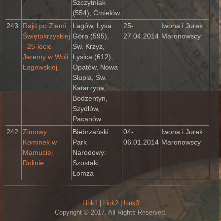
Szczytniak
(554), Ćmielów
243.
Rajd po Ziemi
Łagów, Łysa
25-
Iwona i Jurek
Świętokrzyskiej
Góra (595),
27.04.2014
Maronowscy
- 25-lecie
Św. Krzyż,
Jaremy w Woli
Łysica (612),
Łagowskiej
Opatów, Nowa
Słupia, Św.
Katarzyna,
Bodzentyn,
Szydłów,
Pacanów
242.
Zimowy
Biebrzański
04-
Iwona i Jurek
Kominek w
Park
06.01.2014
Maronowscy
Mamuciej
Narodowy:
Dolinie
Szostaki,
Łomża
Link1
|
Link2
|
Link3
Copyright © 2017. All Rights Reserved.