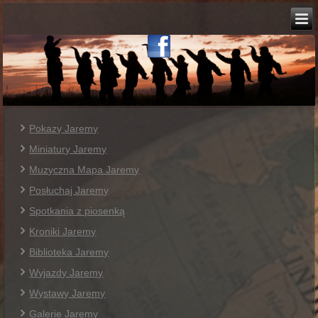
Pokazy Jaremy
Miniatury Jaremy
Muzyczna Mapa Jaremy
Posłuchaj Jaremy
Spotkania z piosenką
Kroniki Jaremy
Biblioteka Jaremy
Wyjazdy Jaremy
Wystawy Jaremy
Galerie Jaremy